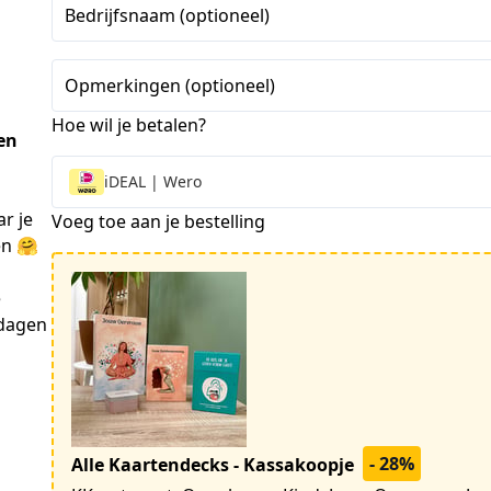
+1
Bedrijfsnaam (optioneel)
Opmerkingen (optioneel)
Hoe wil je betalen?
en
iDEAL | Wero
r je 
Voeg toe aan je bestelling
en 🤗
 
dagen 
- 28%
Alle Kaartendecks - Kassakoopje