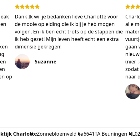
neak
Dank Ik wil je bedanken lieve Charlotte voor
Charlo
 en
de mooie opleiding die ik bij je heb mogen
alle m
volgen. En ik ben echt trots op de stappen die
materi
ik heb gezet! Mijn leven heeft echt een extra
vuurt
eken
dimensie gekregen!
gaan v
ng
nieuwe
gen
Suzanne
(nier 
een
zodat
en op
naar d
ktijk Charlotte
Zonnebloemveld 6a
6641TA Beuningen NL
0