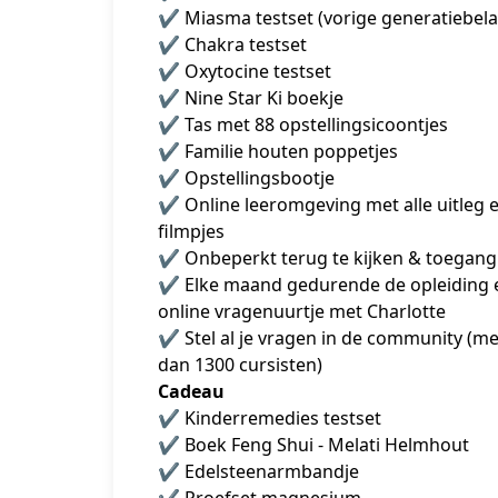
✔️ Miasma testset (vorige generatiebela
✔️ Chakra testset
✔️ Oxytocine testset
✔️ Nine Star Ki boekje
✔️ Tas met 88 opstellingsicoontjes
✔️ Familie houten poppetjes
✔️ Opstellingsbootje
✔️ Online leeromgeving met alle uitleg e
filmpjes
✔️ Onbeperkt terug te kijken & toegang
✔️ Elke maand gedurende de opleiding e
online vragenuurtje met Charlotte
✔️ Stel al je vragen in de community (me
dan 1300 cursisten)
Cadeau
✔️ Kinderremedies testset 
✔️ Boek Feng Shui - Melati Helmhout 
✔️ Edelsteenarmbandje
✔️ Proefset magnesium