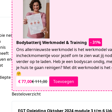
ie nei
n
- 31%
Bodybatterij Werkmodel & Training
nis
Ons allernieuwste werkmodel is het werkmodel van
heeft
incheckmomentje voor jezelf om te zien wat jij nod
ven en
verder op te laden. Heb je een bodyscan ondig, me-
et
je huis te gaan reinigen? Met dit werkmodel is h
🤗
diepte
€ 77,00
€ 111,00
Toevoegen
Besteloverzicht
EGT Opleiding Oktober 2024 module 3 t/m 6 U