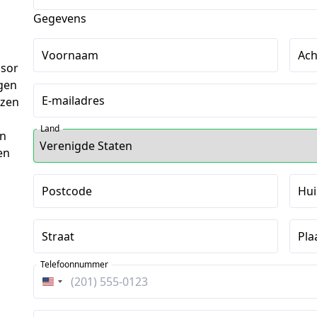
Gegevens
Voornaam
Ac
nsor
lgen
E-mailadres
ezen
Land
en
en
Postcode
Hu
Straat
Pla
Telefoonnummer
Verenigde
Staten