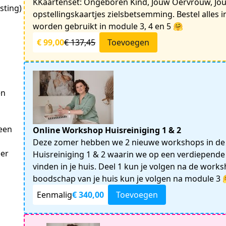
KKaartenset: Ongeboren Kind, Jouw Oervrouw, Jo
sting)
opstellingskaartjes zielsbetsemming. Bestel alles i
worden gebruikt in module 3, 4 en 5 🤗
€ 99,00
€ 137,45
Toevoegen
n 
en 
Online Workshop Huisreiniging 1 & 2
Deze zomer hebben we 2 nieuwe workshops in de
er 
Huisreiniging 1 & 2 waarin we op een verdiepende 
vinden in je huis. Deel 1 kun je volgen na de work
boodschap van je huis kun je volgen na module 3 
Eenmalig
€ 340,00
Toevoegen