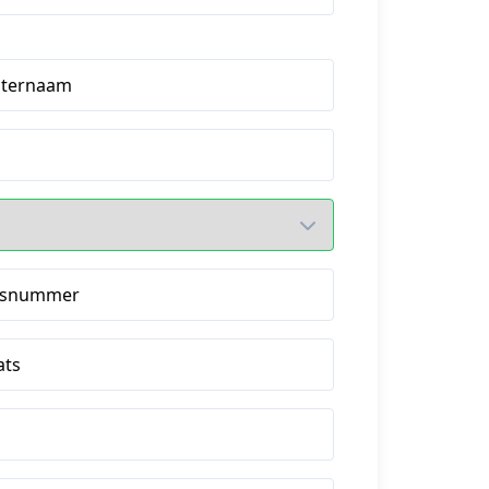
hternaam
isnummer
ats