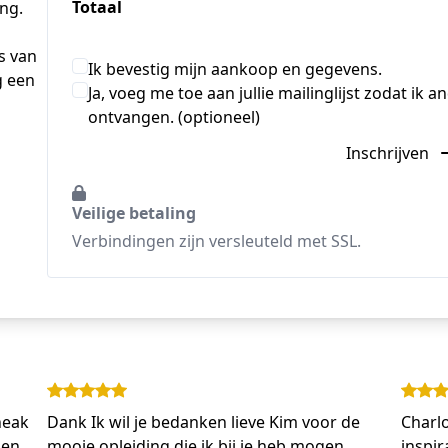
Totaal
ing.
s van
Ik bevestig mijn aankoop en gegevens.
g een
Ja, voeg me toe aan jullie mailinglijst zodat ik
ontvangen. (optioneel)
Inschrijven
Veilige betaling
Verbindingen zijn versleuteld met SSL.
neak
Dank Ik wil je bedanken lieve Kim voor de
Charlo
 en
mooie opleiding die ik bij je heb mogen
inspir