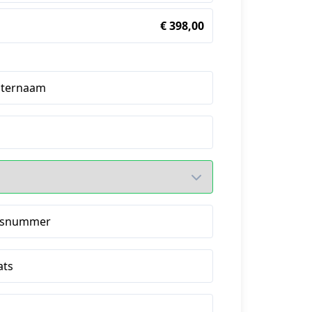
€ 398,00
hternaam
isnummer
ats