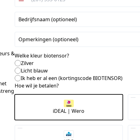
Verenigde
Staten
+1
Bedrijfsnaam (optioneel)
Opmerkingen (optioneel)
eurs & 
Welke kleur biotensor?
Zilver
Licht blauw
Ik heb er al een (kortingscode BIOTENSOR)
et 
Hoe wil je betalen?
streng
iDEAL | Wero