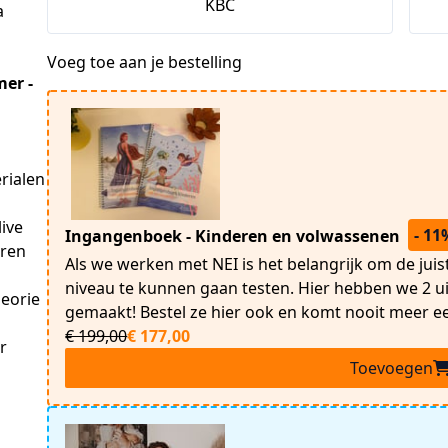
KBC
a
Voeg toe aan je bestelling
er - 
rialen 
ive 
- 11
Ingangenboek - Kinderen en volwassenen
ren 
Als we werken met NEI is het belangrijk om de jui
niveau te kunnen gaan testen. Hier hebben we 2 
eorie 
gemaakt! Bestel ze hier ook en komt nooit meer e
€ 199,00
€ 177,00
 
Toevoegen