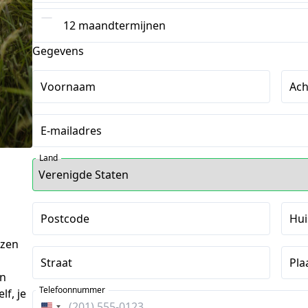
12 maandtermijnen
Gegevens
Voornaam
Ac
E-mailadres
Land
Postcode
Hu
ezen
Straat
Pla
en
Telefoonnummer
lf, je