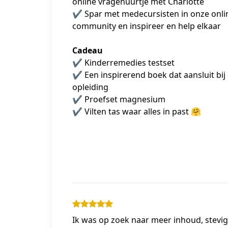
online vragenuurtje met Charlotte
✔️ Spar met medecursisten in onze onlin
community en inspireer en help elkaar
Cadeau
✔️ Kinderremedies testset 
✔️ Een inspirerend boek dat aansluit bij 
opleiding
✔️ Proefset magnesium
✔️ Vilten tas waar alles in past 🤗
Ik was op zoek naar meer inhoud, stevi