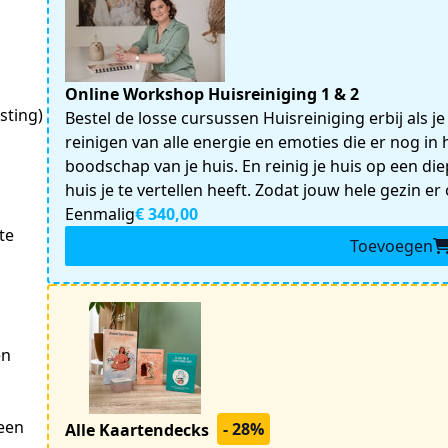
Online Workshop Huisreiniging 1 & 2
sting)
Bestel de losse cursussen Huisreiniging erbij als j
reinigen van alle energie en emoties die er nog i
boodschap van je huis. En reinig je huis op een d
huis je te vertellen heeft. Zodat jouw hele gezin 
Eenmalig
€ 340,00
e 
Toevoegen
n 
en 
- 28%
Alle Kaartendecks