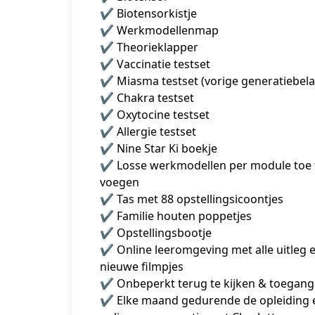
✔️ Biotensorkistje
✔️ Werkmodellenmap
✔️ Theorieklapper
✔️ Vaccinatie testset
✔️ Miasma testset (vorige generatiebela
✔️ Chakra testset
✔️ Oxytocine testset
✔️ Allergie testset
✔️ Nine Star Ki boekje
✔️ Losse werkmodellen per module toe t
voegen
✔️ Tas met 88 opstellingsicoontjes
✔️ Familie houten poppetjes
✔️ Opstellingsbootje
✔️ Online leeromgeving met alle uitleg e
nieuwe filmpjes
✔️ Onbeperkt terug te kijken & toegang
✔️ Elke maand gedurende de opleiding e