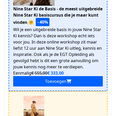
Nine Star Ki de Basis - de meest uitgebreide
Nine Star Ki basiscursus die je maar kunt
- 40%
vinden 🤗
Wil je een uitgebreide basis in jouw Nine Star
Ki kennis? Dan is deze workshop echt iets
voor jou. In deze online workshop zit maar
liefst 12 uur aan Nine Star Ki uitleg, kennis en
inspiratie. Ook als je de EGT Opleiding als
gevolgd hebt is dit een grote aanvulling om
jouw kennis nog meer te verdiepen.
Eenmalig
€ 555,00
€ 333,00
Toevoegen