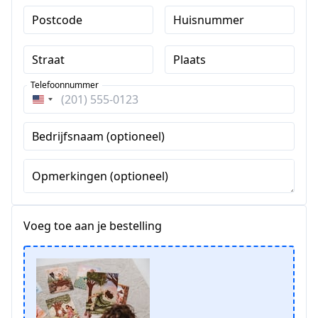
Postcode
Huisnummer
Straat
Plaats
Telefoonnummer
Verenigde
Staten
Bedrijfsnaam (optioneel)
+1
Opmerkingen (optioneel)
Voeg toe aan je bestelling